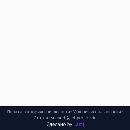
Политика конфиденциальности
·
Условия использования
·
Статьи
· support@pet-projects.io
Сделано by
Lamj