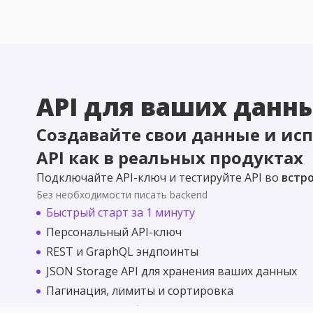
API для ваших данн
Создавайте свои данные и ис
API как в реальных продуктах
Подключайте API-ключ и тестируйте API во
встр
Без необходимости писать backend
Быстрый старт за 1 минуту
Персональный API-ключ
REST и GraphQL эндпоинты
JSON Storage API для хранения ваших данных
Пагинация, лимиты и сортировка
Подходит для обучения и pet-проектов