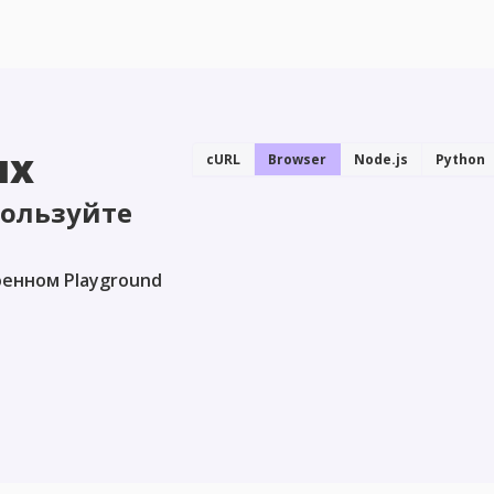
ых
cURL
Browser
Node.js
Python
пользуйте
оенном Playground