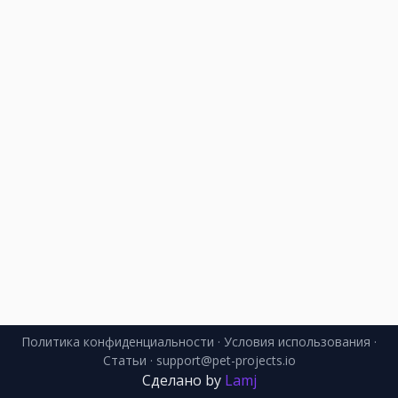
Политика конфиденциальности
·
Условия использования
·
Статьи
· support@pet-projects.io
Сделано by
Lamj